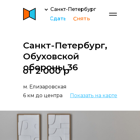
Санкт-Петербург
Снять
Сдать
Санкт-Петербург,
Обуховской
обороны 36
от 2 000 р
м. Елизаровская
6 км до центра
Показать на карте