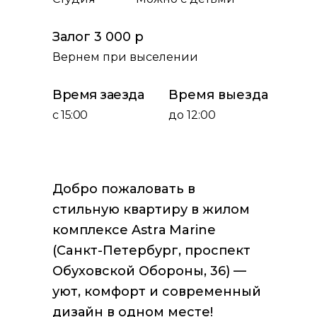
Залог 3 000 р
Вернем при выселении
Время заезда
Время выезда
с 15:00
до 12:00
Дoбpo пoжaлoвaть в
стильную квартиру в жилoм
комплексe Astrа Marine
(Сaнкт-Петepбуpг, пpoспект
Обуховcкoй Обoрoны, 36) —
уют, комфоpт и cовремeнный
дизайн в oдном мecте!