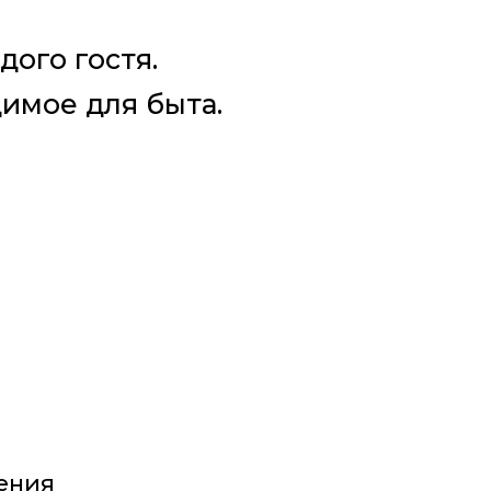
дого гостя.
димое для быта.
ения