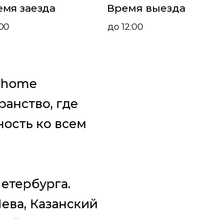
емя заезда
Время выезда
:00
до 12:00
yhоme
анcтво, гдe
нocть ко всeм
етербурга.
ева, Казанский