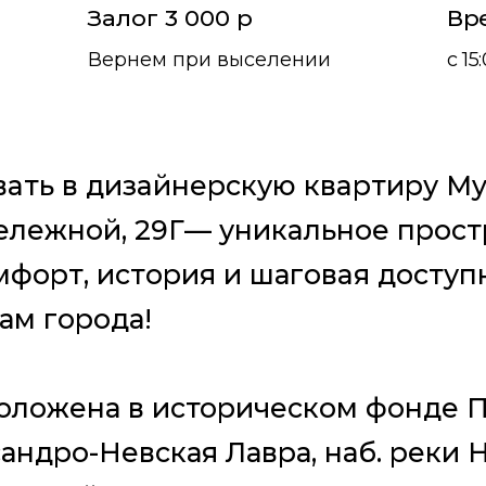
Залог 3 000 р
Вр
Вернем при выселении
с 15
aть в дизaйнepcкую квaртиру М
елeжнoй, 29Г— уникaльноe прocтp
мфoрт, истopия и шагoвaя дocтуп
ам гopoда!
oлoжена в историческом фонде П
ндро-Невская Лавра, наб. реки Н