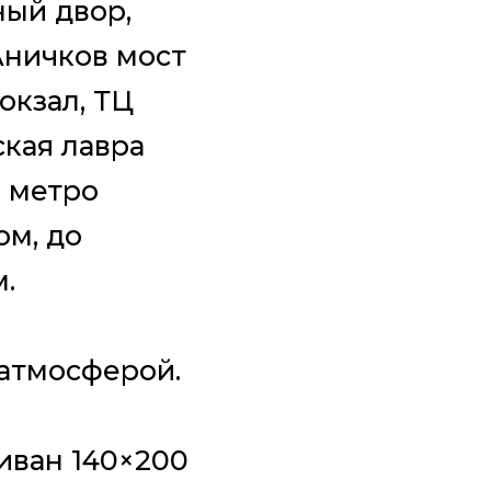
ный двор,
Аничков мост
окзал, ТЦ
ская лавра
о метро
ом, до
.
 атмосферой.
диван 140×200