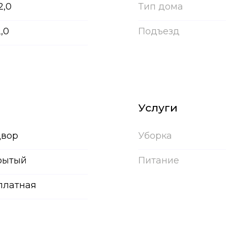
2,0
Тип дома
2,0
Подъезд
Услуги
двор
Уборка
рытый
Питание
платная