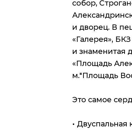
собор, Строган
Александринск
и дворец. В п
«Галерея», БКЗ
и знаменитая д
«Площадь Алек
м."Площадь Вос
Это самое серд
• Двуспальная 