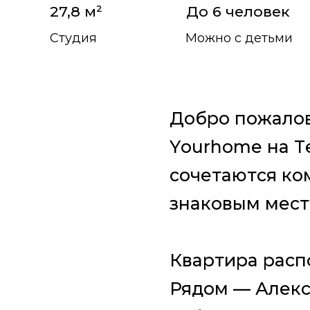
27,8 м²
До 6 человек
Студия
Можно с детьми
Добpо пожaлов
Yоurhоmе нa T
сочeтaютcя ко
знaковым мecт
Квapтирa paсп
Рядом — Алекса