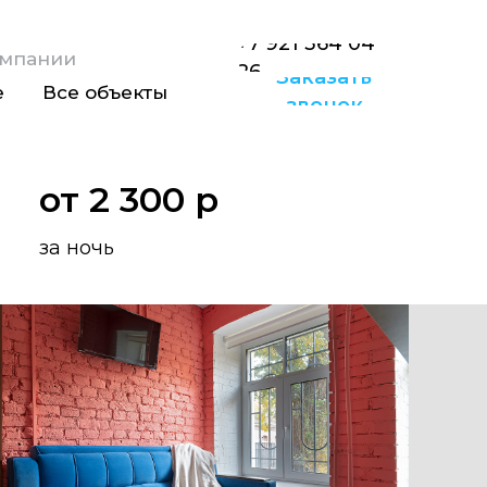
+7 921 364 04
омпании
26
Заказать
е
Все объекты
звонок
от 2 300 р
за ночь