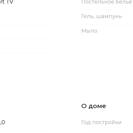
rt TV
Постельное белье
ь
Гель, шампунь
Мыло
О доме
2,0
Год постройки