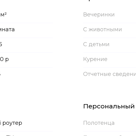
 м²
Вечеринки
мната
С животными
5
С детьми
0 р
Курение
6
Отчетные сведен
Персональный
i роутер
Полотенца