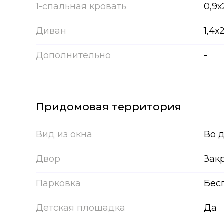
1-спальная кровать
0,9х
Диван
1,4х
Дополнительно
-
Придомовая территория
Вид из окна
Во 
Двор
Зак
Парковка
Бес
Детская площадка
Да